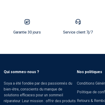
Garantie 30 jours
Service client 7j/7
Qui sommes-nous ?
Nos politiques
Soya a été fondée par des passionnés du
Conditions Génér
bien-être, conscients du manque de
Politique de conf
solutions efficaces pour un sommeil
Retours & Remb
réparateur. Leur mission : offrir des produits