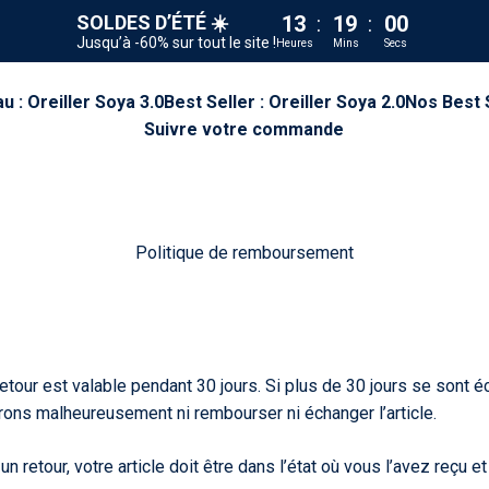
SOLDES D’ÉTÉ ☀️
13
:
18
:
59
Jusqu’à -60% sur tout le site !
Heures
Mins
Secs
 : Oreiller Soya 3.0
Best Seller : Oreiller Soya 2.0
Nos Best 
Suivre votre commande
Politique de remboursement
retour est valable pendant 30 jours. Si plus de 30 jours se sont 
rons malheureusement ni rembourser ni échanger l’article.
 un retour, votre article doit être dans l’état où vous l’avez reçu 