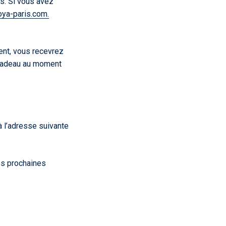
s. Si vous avez
oya
-paris
.com.
ent, vous recevrez
e cadeau au moment
 l’adresse suivante
es prochaines