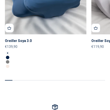
Oreiller Soya 3.0
Oreiller So
Prix de vente
Prix de vent
€139,90
€119,90
Couleur
Blanc
Bleu
Gris
Beige