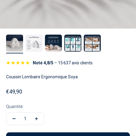
Noté 4,8/5
– 15 637 avis clients
Coussin Lombaire Ergonomique Soya
Prix de vente
€49,90
Quantité: