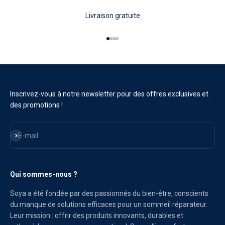
Livraison gratuite
Aller à l'élément 1
Aller à l'élément 2
Aller à l'élément 3
Aller à l'élément 4
Inscrivez-vous à notre newsletter pour des offres exclusives et
des promotions !
S'inscrire
E-mail
Qui sommes-nous ?
Soya a été fondée par des passionnés du bien-être, conscients
du manque de solutions efficaces pour un sommeil réparateur.
Leur mission : offrir des produits innovants, durables et